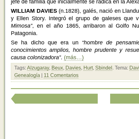
jefe de familia que inicialmente se radica en la Ale
WILLIAM DAVIES
(n.1828), galés, nació en Llandu
y Ellen Story. Integró el grupo de galeses que 
Mimosa”
, en el año 1865, arribaron al Golfo Nu
Patagonia.
Se ha dicho que era un
“hombre de pensamie
conocimientos amplios, hombre prudente y resuel
causa colonizadora”
.
(más…)
Tags:
Alzugaray
,
Beux
,
Davies
,
Hurt
,
Sbindel
.
Tema:
Dav
Genealogía
|
11 Comentarios