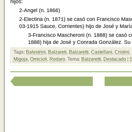
hijos:
2-Angel (n. 1866)
2-Electina (n. 1871) se casó con Francisco Masc
03-1915 Sauce, Corrientes) hijo de José y Marí
3-Francisco Mascheroni (n. 1888) se casó co
1888) hija de José y Conrada González. Su 
Tags:
Balestrini
,
Balzareti
,
Balzaretti
,
Castellani
,
Cristini
,
Migoja
,
Omicioli
,
Rodaro
.
Tema:
Balzaretti
,
Destacado
|
S